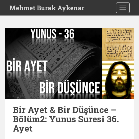
S
Mehmet Burak Aykenar
TOGGLE
k
i
p
t
o
m
a
i
n
c
o
n
t
e
Bir Ayet & Bir Düşünce –
n
Bölüm2: Yunus Suresi 36.
t
Ayet