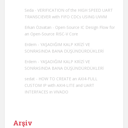
Seda
-
VERIFICATION of the HIGH SPEED UART
TRANSCIEVER with FIFO CDCs USING UVVM
Erkan Özvatan
-
Open-Source IC Design Flow for
an Open-Source RISC-V Core
Erdem
-
YAŞADIĞIM KALP KRİZİ VE
SONRASINDA BANA DÜŞÜNDÜRDÜKLERİ
Erdem
-
YAŞADIĞIM KALP KRİZİ VE
SONRASINDA BANA DÜŞÜNDÜRDÜKLERİ
sedat
-
HOW TO CREATE an AXI4-FULL
CUSTOM IP with AXI4-LITE and UART
INTERFACES in VIVADO
Arşiv