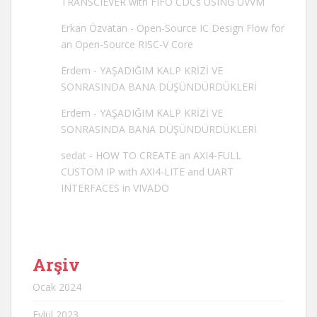
TRANSCIEVER with FIFO CDCs USING UVVM
Erkan Özvatan
-
Open-Source IC Design Flow for
an Open-Source RISC-V Core
Erdem
-
YAŞADIĞIM KALP KRİZİ VE
SONRASINDA BANA DÜŞÜNDÜRDÜKLERİ
Erdem
-
YAŞADIĞIM KALP KRİZİ VE
SONRASINDA BANA DÜŞÜNDÜRDÜKLERİ
sedat
-
HOW TO CREATE an AXI4-FULL
CUSTOM IP with AXI4-LITE and UART
INTERFACES in VIVADO
Arşiv
Ocak 2024
Eylül 2023